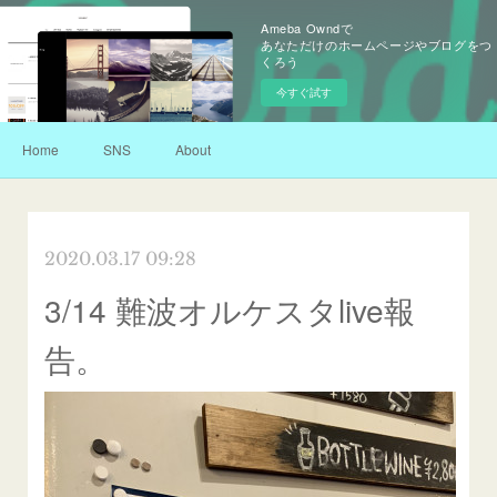
Ameba Owndで
あなただけのホームページやブログをつ
くろう
今すぐ試す
Home
SNS
About
2020.03.17 09:28
3/14 難波オルケスタlive報
告。