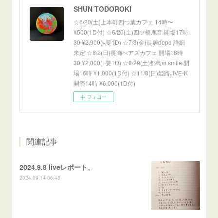
SHUN TODOROKI
☆6/20(土)上本町四つ葉カフェ 14時〜
¥500(1D付) ☆6/20(土)四ツ橋鹿音 開場17時
30 ¥2,900(+要1D) ☆7/3(金)長居depo 詳細
未定 ☆8/2(日)長瀬べアズカフェ 開場18時
30 ¥2,000(+要1D) ☆8/29(土)都島m smile 開
場16時 ¥1,000(1D付) ☆11/8(日)姫路JIVE-K
開演14時 ¥6,000(1D付)
フォロー
関連記事
2024.9.8 liveレポート。
2024.09.14 06:48