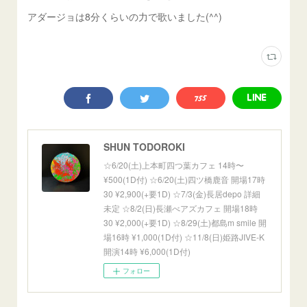
アダージョは8分くらいの力で歌いました(^^)
SHUN TODOROKI
☆6/20(土)上本町四つ葉カフェ 14時〜
¥500(1D付) ☆6/20(土)四ツ橋鹿音 開場17時
30 ¥2,900(+要1D) ☆7/3(金)長居depo 詳細
未定 ☆8/2(日)長瀬べアズカフェ 開場18時
30 ¥2,000(+要1D) ☆8/29(土)都島m smile 開
場16時 ¥1,000(1D付) ☆11/8(日)姫路JIVE-K
開演14時 ¥6,000(1D付)
フォロー